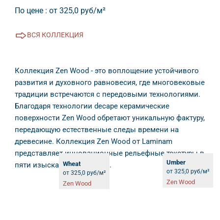
По цене : от 325,0 руб/м²
СЯ КОЛЛЕКЦИЯ
Коллекция Zen Wood - это воплощение устойчивого
развития и духовного равновесия, где многовековые
традиции встречаются с передовыми технологиями.
Благодаря технологии decape керамические
поверхности Zen Wood обретают уникальную фактуру,
передающую естественные следы времени на
древесине. Коллекция Zen Wood от Laminam
представляет инновационные рельефные текстуры
Almond
Maple
Shadow
Umber
Wheat
пяти изысканных оттенках.
от 325,0 руб/м²
от 325,0 руб/м²
от 325,0 руб/м²
от 325,0 руб/м²
от 325,0 руб/м²
Zen Wood
Zen Wood
Zen Wood
Zen Wood
Zen Wood